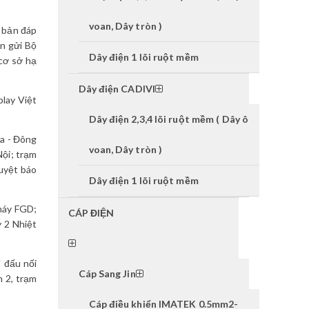
voan, Dây tròn )
 bản đáp
n gửi Bộ
Dây điện 1 lõi ruột mềm
cơ sở hạ
Dây điện CADIVI
lay Việt
Dây điện 2,3,4 lõi ruột mềm ( Dây ô
òa - Đông
voan, Dây tròn )
Nội; trạm
duyệt báo
Dây điện 1 lõi ruột mềm
háy FGD;
CÁP ĐIỆN
 2 Nhiệt
 đấu nối
Cáp Sang Jin
 2, trạm
Cáp điều khiển IMATEK 0.5mm2-