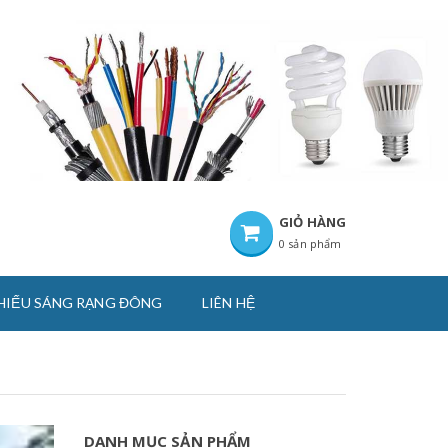
GIỎ HÀNG
0 sản phẩm
Hiện chưa có sản phẩm nào trong giỏ hàng của bạn
HIẾU SÁNG RẠNG ĐÔNG
LIÊN HỆ
DANH MỤC SẢN PHẨM