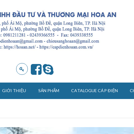
GIỚI THIỆU
SẢN PHẨM
CATALOGUE CÁP ĐIỆN
C