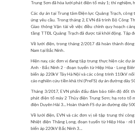
Trung Sơn đã hòa lưới phát điện tổ máy 1; thí nghiệm, h
Các dự án tại Trung tâm Điện lực Quảng Trạch, công 
ứng yêu cầu. Trong tháng 2, EVN đã trình Bộ Công 
Giao thông Vận tải về việc điều chỉnh quy hoạch cản
tầng TTĐL Quảng Trạch đã được tái khởi động. Tập đoàn
Về lưới điện, trong tháng 2/2017 đã hoàn thành đóng
Nam tại Bắc Ninh.
Hiện nay, các đơn vị đang tập trung thực hiện các dự
Anh - Bắc Ninh 2 - đoạn tuyến từ Hiệp Hòa - Long Bi
biến áp 220kV Tây Hà Nội và các công trình 110kV nố
cáo nghiên cứu tiền khả thi (PreFS) dự án đường dây 5
Tháng 3/2017, EVN phấn đấu đảm bảo tiến độ đốt tha
phát điện tổ máy 2 Thủy điện Trung Sơn; hạ roto tổ 
điện Duyên Hải 3... Hoàn thành FS dự án đường dây 500
Về lưới điện, EVN và các đơn vị sẽ tập trung thi cô
Nhiệt điện Thăng Long, đoạn tuyến từ Hiệp Hòa - rẽ
biến áp 220kV Bắc Ninh 3...