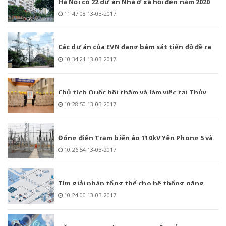
Hà Nội có 22 dự án Nhà ở xã hội đến năm 2020
11:47:08 13-03-2017
Các dự án của EVN đang bám sát tiến độ đề ra
10:34:21 13-03-2017
Chủ tịch Quốc hội thăm và làm việc tại Thủy
10:28:50 13-03-2017
điện Lai Châu
Đóng điện Trạm biến áp 110kV Yên Phong 5 và
10:26:54 13-03-2017
nhánh rẽ
Tìm giải pháp tổng thể cho hệ thống năng
10:24:00 13-03-2017
lượng quốc gia