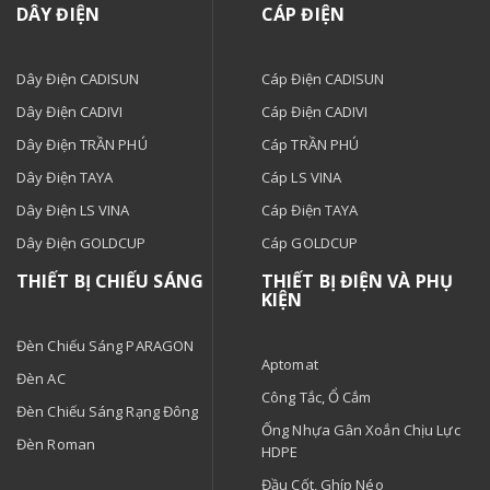
DÂY ĐIỆN
CÁP ĐIỆN
Dây Điện CADISUN
Cáp Điện CADISUN
Dây Điện CADIVI
Cáp Điện CADIVI
Dây Điện TRẦN PHÚ
Cáp TRẦN PHÚ
Dây Điện TAYA
Cáp LS VINA
Dây Điện LS VINA
Cáp Điện TAYA
Dây Điện GOLDCUP
Cáp GOLDCUP
THIẾT BỊ CHIẾU SÁNG
THIẾT BỊ ĐIỆN VÀ PHỤ
KIỆN
Đèn Chiếu Sáng PARAGON
Aptomat
Đèn AC
Công Tắc, Ổ Cắm
Đèn Chiếu Sáng Rạng Đông
Ống Nhựa Gân Xoắn Chịu Lực
Đèn Roman
HDPE
Đầu Cốt, Ghíp Néo