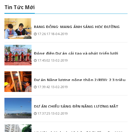
Tin Tức Mới
RẠNG ĐÔNG: MANG ÁNH SÁNG HỌC ĐƯỜNG
17:26:17 18-04-2019
LÊN VÙNG CAO MÙ CANG CHẢI
Đóng điện Dự án cải tạo và phát triển lưới
17:45:02 13-02-2019
điện phân phối tỉnh Phú Yên giai đoạn 1
Dự án Năng lượng nông thôn 2 (REII): 2,3 triệu
17:39:42 13-02-2019
hộ dân nông thôn hưởng lợi
DỰ ÁN CHIẾU SÁNG ĐÈN NĂNG LƯỢNG MẶT
17:37:25 13-02-2019
TRỜI TẠI THÀNH PHỐ NHA TRANG