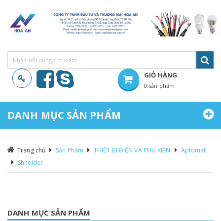
GIỎ HÀNG
0 sản phẩm
Hiện chưa có sản phẩm nào trong giỏ hàng của bạn
DANH MỤC SẢN PHẨM
Trang chủ
Sản Phẩm
THIẾT BỊ ĐIỆN VÀ PHỤ KIỆN
Aptomat
Shneider
DANH MỤC SẢN PHẨM