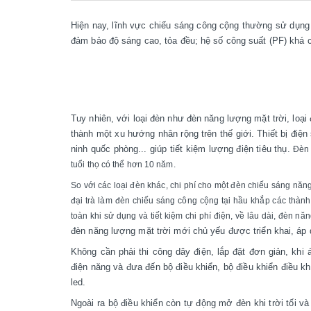
Hiện nay, lĩnh vực chiếu sáng công cộng thường sử dụn
đảm bảo độ sáng cao, tỏa đều; hệ số công suất (PF) khá ca
Tuy nhiên, với loại đèn như đèn năng lượng mặt trời, loại
thành một xu hướng nhân rộng trên thế giới. Thiết bị đi
ninh quốc phòng... giúp tiết kiệm lượng điện tiêu thụ.
Đèn 
tuổi thọ có thể hơn 10 năm.
So với các loại đèn khác, chi phí cho một đèn chiếu sáng năng
đại trà làm đèn chiếu sáng công cộng tại hầu khắp các thành
toàn khi sử dụng và tiết kiệm chi phí điện, về lâu dài, đèn nă
đèn năng lượng mặt trời mới chủ yếu được triển khai, áp 
Không cần phải thi công dây điện, lắp đặt đơn​ giản, kh
điện năng và đưa đến bộ điều khiển, bộ điều khiển điều k
led.
Ngoài ra bộ điều khiển còn tự động mở đèn khi trời tối và