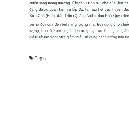
.
Chính vì tính ưu việt của đèn n
chiếu sáng thông thường
đang được quan tâm và lắp đặt tại hầu hết các huyện đ
Sơn Chà (Huế), đảo Trần (Quảng Ninh), đảo Phú Quý (Ninh
Sự ra đời của đèn led năng lượng mặt trời dùng cho chi
lượng, kinh tế, đem lại giá trị thương mại cao
.
Không chỉ giải 
giá trị rất lớn trong việc giảm thiểu sử dụng năng lượng hóa t
Tags:
,