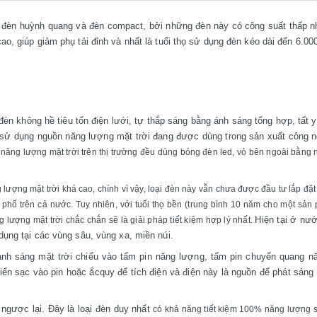
g đèn huỳnh quang và đèn compact, bởi những đèn này có công suất thấp 
o, giúp giảm phụ tải đỉnh và nhất là tuổi thọ sử dụng đèn kéo dài đến 6.000
 đèn không hề tiêu tốn điện lưới, tự thắp sáng bằng ánh sáng tổng hợp, tất y
ện sử dụng nguồn năng lượng mặt trời đang được dùng trong sản xuất công n
năng lượng mặt trời trên thị trường đều dùng bóng đèn led, vỏ bên ngoài bằng
 lượng mặt trời khá cao, chính vì vậy, loại đèn này vẫn chưa được đầu tư lắp đặt
 phố trên cả nước. Tuy nhiên, với tuổi thọ bền (trung bình 10 năm cho một sản
Hiện tại ở nướ
ng lượng mặt trời chắc chắn sẽ là giải pháp tiết kiệm hợp lý nhất.
dụng tại các vùng sâu, vùng xa, miền núi.
i ánh sáng mặt trời chiếu vào tấm pin năng lượng, tấm pin chuyển quang n
hiển sạc vào pin hoặc ắcquy để tích điện và điện này là nguồn để phát sáng
 ngược lại. Đây là loại đèn duy nhất
có khả năng tiết kiệm 100% năng lượng s