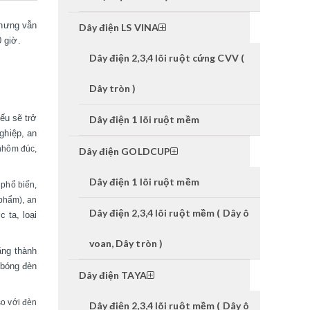
nhưng vẫn
Dây điện LS VINA
 giờ.
Dây điện 2,3,4 lõi ruột cứng CVV (
Dây tròn )
ếu sẽ trở
Dây điện 1 lõi ruột mềm
ghiệp, an
 nhôm đúc,
Dây điện GOLDCUP
Dây điện 1 lõi ruột mềm
 phổ biến,
 phẩm), an
Dây điện 2,3,4 lõi ruột mềm ( Dây ô
c ta, loại
voan, Dây tròn )
ăng thành
 bóng đèn
Dây điện TAYA
o với đèn
Dây điện 2,3,4 lõi ruột mềm ( Dây ô