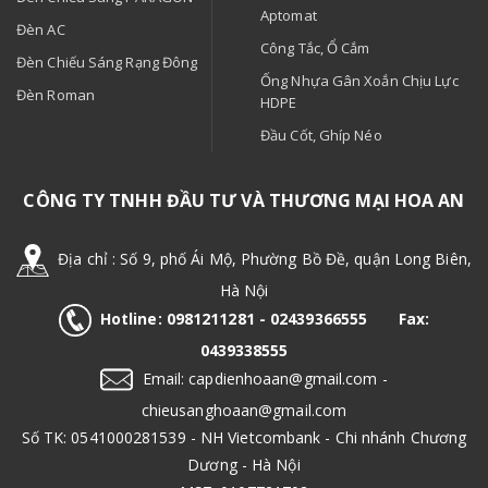
Aptomat
Đèn AC
Công Tắc, Ổ Cắm
Đèn Chiếu Sáng Rạng Đông
Ống Nhựa Gân Xoắn Chịu Lực
Đèn Roman
HDPE
Đầu Cốt, Ghíp Néo
CÔNG TY TNHH ĐẦU TƯ VÀ THƯƠNG MẠI HOA AN
Địa chỉ : Số 9, phố Ái Mộ, Phường Bồ Đề, quận Long Biên,
Hà Nội
Hotline: 0981211281​ - 02439366555 Fax:
0439338555
Email: capdienhoaan@gmail.com -
chieusanghoaan@gmail.com
​Số TK: 0541000281539​ - NH Vietcombank - Chi nhánh Chương
Dương - Hà Nội