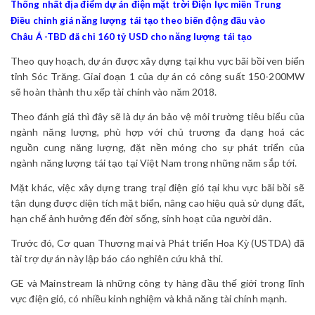
Thống nhất địa điểm dự án điện mặt trời Điện lực miền Trung
Điều chỉnh giá năng lượng tái tạo theo biến động đầu vào
Châu Á -TBD đã chi 160 tỷ USD cho năng lượng tái tạo
Theo quy hoạch, dự án được xây dựng tại khu vực bãi bồi ven biển
tỉnh Sóc Trăng. G
iai đoạn 1 của dự án có công suất 150-200MW
sẽ hoàn thành thu xếp tài chính vào năm 2018.
Theo đánh giá thì đây sẽ là dự án bảo vệ môi trường tiêu biểu của
ngành năng lượng, phù hợp với chủ trương đa dạng hoá các
nguồn cung năng lượng, đặt nền móng cho sự phát triển của
ngành năng lượng tái tạo tại Việt Nam trong những năm sắp tới.
Mặt khác, việc xây dựng trang trại điện gió tại khu vực bãi bồi sẽ
tận dụng được diện tích mặt biển, nâng cao hiệu quả sử dụng đất,
hạn chế ảnh hưởng đến đời sống, sinh hoạt của người dân.
Trước đó, Cơ quan Thương mại và Phát triển Hoa Kỳ (USTDA) đã
tài trợ
dự án này lập báo cáo nghiên cứu
khả thi.
GE và Mainstream là những công ty hàng đầu thế giới trong lĩnh
vực điện gió, có nhiều kinh nghiệm và khả năng tài chính mạnh.