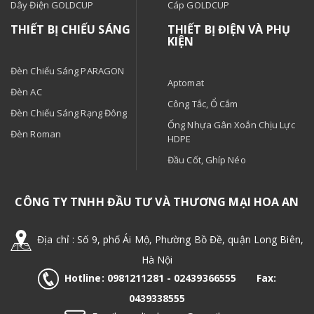
Dây Điện GOLDCUP
Cáp GOLDCUP
THIẾT BỊ CHIẾU SÁNG
THIẾT BỊ ĐIỆN VÀ PHỤ
KIỆN
Đèn Chiếu Sáng PARAGON
Aptomat
Đèn AC
Công Tắc, Ổ Cắm
Đèn Chiếu Sáng Rạng Đông
Ống Nhựa Gân Xoắn Chịu Lực
Đèn Roman
HDPE
Đầu Cốt, Ghíp Néo
CÔNG TY TNHH ĐẦU TƯ VÀ THƯƠNG MẠI HOA AN
Địa chỉ : Số 9, phố Ái Mộ, Phường Bồ Đề, quận Long Biên,
Hà Nội
Hotline: 0981211281​ - 02439366555 Fax:
0439338555