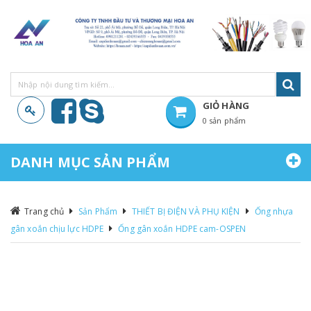
GIỎ HÀNG
0 sản phẩm
Hiện chưa có sản phẩm nào trong giỏ hàng của bạn
DANH MỤC SẢN PHẨM
Trang chủ
Sản Phẩm
THIẾT BỊ ĐIỆN VÀ PHỤ KIỆN
Ống nhựa
gân xoắn chịu lực HDPE
Ống gân xoắn HDPE cam-OSPEN