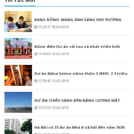
RẠNG ĐÔNG: MANG ÁNH SÁNG HỌC ĐƯỜNG
17:26:17 18-04-2019
LÊN VÙNG CAO MÙ CANG CHẢI
Đóng điện Dự án cải tạo và phát triển lưới
17:45:02 13-02-2019
điện phân phối tỉnh Phú Yên giai đoạn 1
Dự án Năng lượng nông thôn 2 (REII): 2,3 triệu
17:39:42 13-02-2019
hộ dân nông thôn hưởng lợi
DỰ ÁN CHIẾU SÁNG ĐÈN NĂNG LƯỢNG MẶT
17:37:25 13-02-2019
TRỜI TẠI THÀNH PHỐ NHA TRANG
Hà Nội có 22 dự án Nhà ở xã hội đến năm 2020