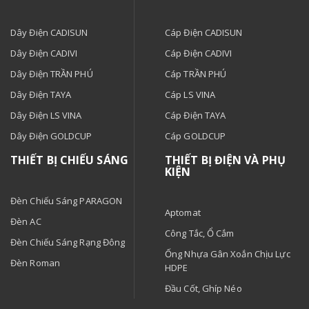
Dây Điện CADISUN
Cáp Điện CADISUN
Dây Điện CADIVI
Cáp Điện CADIVI
Dây Điện TRẦN PHÚ
Cáp TRẦN PHÚ
Dây Điện TAYA
Cáp LS VINA
Dây Điện LS VINA
Cáp Điện TAYA
Dây Điện GOLDCUP
Cáp GOLDCUP
THIẾT BỊ CHIẾU SÁNG
THIẾT BỊ ĐIỆN VÀ PHỤ
KIỆN
Đèn Chiếu Sáng PARAGON
Aptomat
Đèn AC
Công Tắc, Ổ Cắm
Đèn Chiếu Sáng Rạng Đông
Ống Nhựa Gân Xoắn Chịu Lực
Đèn Roman
HDPE
Đầu Cốt, Ghíp Néo