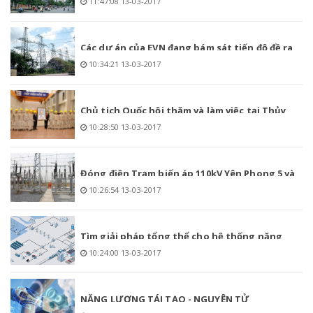
11:47:08 13-03-2017
Các dự án của EVN đang bám sát tiến độ đề ra
10:34:21 13-03-2017
Chủ tịch Quốc hội thăm và làm việc tại Thủy
10:28:50 13-03-2017
điện Lai Châu
Đóng điện Trạm biến áp 110kV Yên Phong 5 và
10:26:54 13-03-2017
nhánh rẽ
Tìm giải pháp tổng thể cho hệ thống năng
10:24:00 13-03-2017
lượng quốc gia
NĂNG LƯỢNG TÁI TẠO - NGUYÊN TỬ