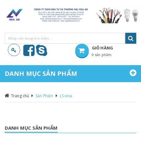
GIỎ HÀNG
0 sản phẩm
Hiện chưa có sản phẩm nào trong giỏ hàng của bạn
DANH MỤC SẢN PHẨM
Trang chủ
Sản Phẩm
LS vina
DANH MỤC SẢN PHẨM